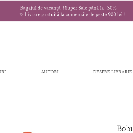
Bagajul de vacanță !
Super Sale
până la
-30%
✨ Livrare gratuită la comenzile de peste 900 lei !
URI
AUTORI
DESPRE LIBRARIE
Bobu