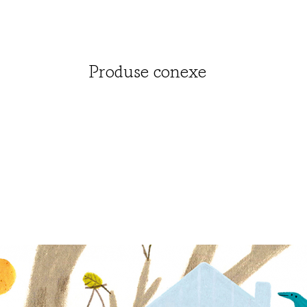
se cont
câmpiil
și mici
tot soi
Produse conexe
mai po
pentru 
caute u
locul m
Format
cartona
Număr 
Ilustra
Anul ap
Vârsta
ISBN: 