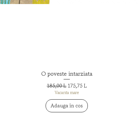
O poveste intarziata
Afișare rapidă
Preț normal
Preț redus
185,00 L
175,75 L
Vacanta mare
Adauga in cos