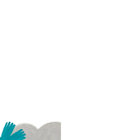
urează și capătă viață–
e, munții, apele, plantele mari
, peștii, păsările și animalele de
ul. Dar Bobul de Lumină nu
ate rămâne lângă Pământ
mult timp și promite să-i
n prieten bun care să-i țină
ereu. Cine să fie acesta oare?
: 24×24 cm/copertă
tă/hârtie offset
de pagini: 32
tor: Daniela Gheorghiță
ariției: 2020
 recomandată: 3+
978-606-9071-00-7