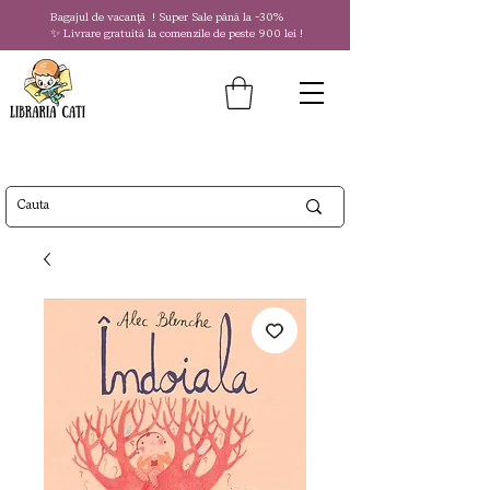
Bagajul de vacanță !
Super Sale
până la
-30%
✨ Livrare gratuită la comenzile de peste 900 lei !