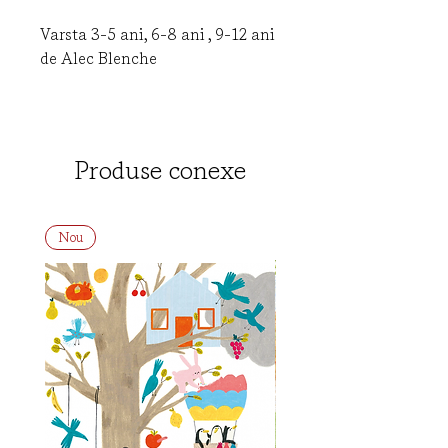
Varsta 3-5 ani, 6-8 ani , 9-12 ani
de Alec Blenche
Rime sprințare, poveste cu
suspans, antrenantă, va fi foarte
ușor de înțeles de către copii și-i
Produse conexe
va ajuta să-și întărească stima
de sine și încrederea în forțele
proprii.
Nou