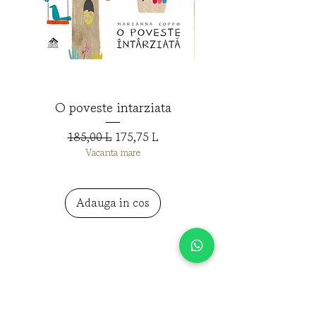
O poveste intarziata
Preț normal
Preț redus
185,00 L
175,75 L
Vacanta mare
Adauga in cos
Libraria Cati