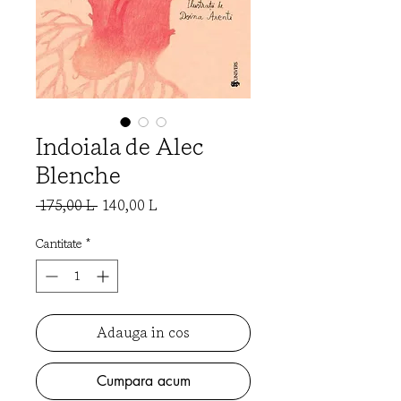
Indoiala de Alec
Blenche
Preț
Preț
 175,00 L 
140,00 L
normal
redus
Cantitate
*
Adauga in cos
Cumpara acum