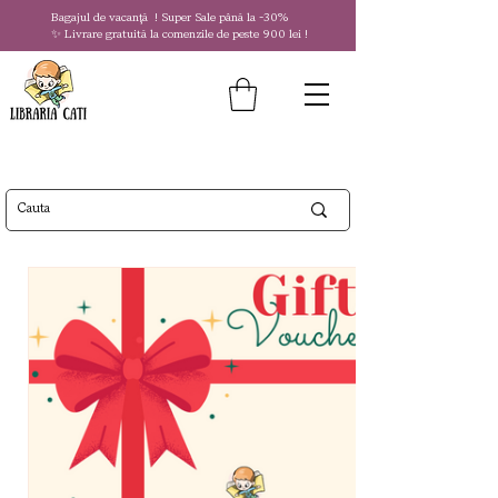
Bagajul de vacanță !
Super Sale
până la
-30%
✨ Livrare gratuită la comenzile de peste 900 lei !