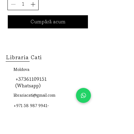
Cumpără acum
Libraria Cati
Moldova
+37361109151
(Whatsapp)
librariacati@gmail.com
+971 58 987 9941‬-
pentru comenzi in
Emiratele Arabe
Unite
sau acceseaza
aici