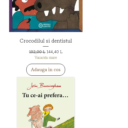
Crocodilul si dentistul
Preț normal
Preț redus
152,00 L
144,40 L
Vacanta mare
Adauga in cos