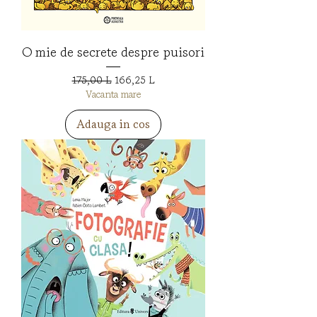
O mie de secrete despre puisori
Preț normal
Preț redus
175,00 L
166,25 L
Vacanta mare
Adauga in cos