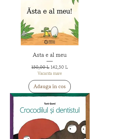
Asta e al meu
Preț normal
Preț redus
150,00 L
142,50 L
Vacanta mare
Adauga in cos