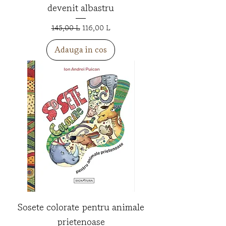
devenit albastru
Preț normal
Preț redus
145,00 L
116,00 L
Adauga in cos
Sosete colorate pentru animale
prietenoase