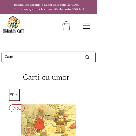
Bagajul de vacanță !
Super Sale
până la
-30%
✨ Livrare gratuită la comenzile de peste 900 lei !
Carti cu umor
Filtru
Nou