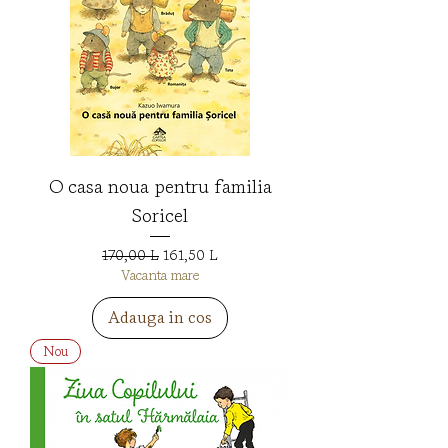
O casa noua pentru familia
Soricel
Preț normal
Preț redus
170,00 L
161,50 L
Vacanta mare
Adauga in cos
Nou