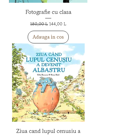
Fotografie cu clasa
Preț normal
Preț redus
180,00 L
144,00 L
Adauga in cos
Ziua cand lupul cenusiu a