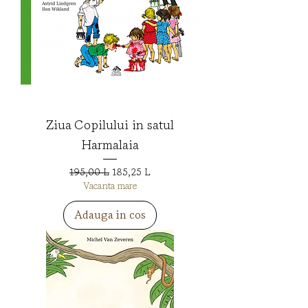
Ziua Copilului in satul
Harmalaia
Preț normal
Preț redus
195,00 L
185,25 L
Vacanta mare
Adauga in cos