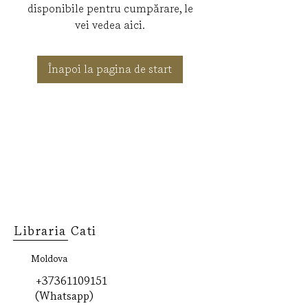
disponibile pentru cumpărare, le
vei vedea aici.
Înapoi la pagina de start
Libraria Cati
Moldova
+37361109151
(Whatsapp)