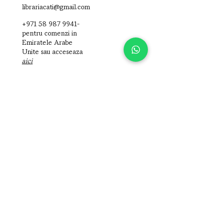
librariacati@gmail.com
+971 58 987 9941‬-
pentru comenzi in
Emiratele Arabe
Unite
sau acceseaza
aici
Shop
MDL (L)
Carti
Livrari/Politici
Despre noi
Acasa
Despre noi
Contact
Follow us