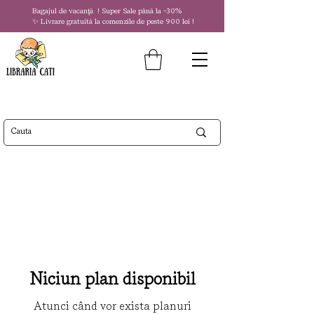
Bagajul de vacanță !
Super Sale
până la
-30%
✨ Livrare gratuită la comenzile de peste 900 lei !
Niciun plan disponibil
Atunci când vor exista planuri