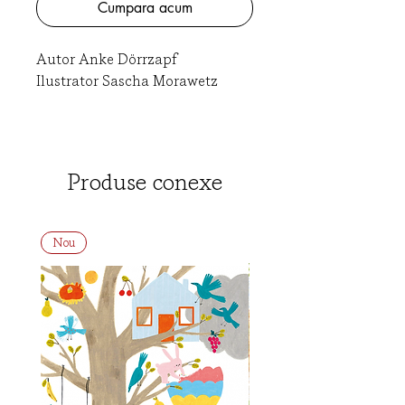
Cumpara acum
Autor Anke Dörrzapf
Ilustrator Sascha Morawetz
O poveste amuzantă cu cele
mai grozave petreceri ale
micilor prieteni, locuitori ai
Produse conexe
pădurii.
Cine dă cea mi grozavă
Nou
petrecere?
În pădure au loc petreceri
aniversare, care de care mai
fastuoase. Bursucul organizează
o vânătoare de comori. Vulpea
face o petrecere de groază în
vizuina decorată cu păianjeni.