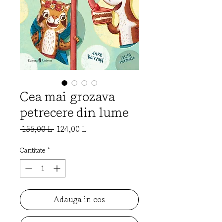
Cea mai grozava
petrecere din lume
Preț
Preț
 155,00 L 
124,00 L
normal
redus
Cantitate
*
Adauga in cos