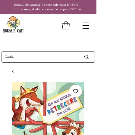
Bagajul de vacanță !
Super Sale
până la
-30%
✨ Livrare gratuită la comenzile de peste 900 lei !