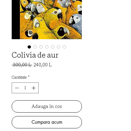
Colivia de aur
Preț
Preț
 300,00 L 
240,00 L
normal
redus
Cantitate
*
Adauga in cos
Cumpara acum