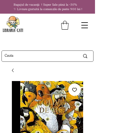
Bagajul de vacanță !
Super Sale
până la
-30%
✨ Livrare gratuită la comenzile de peste 900 lei !