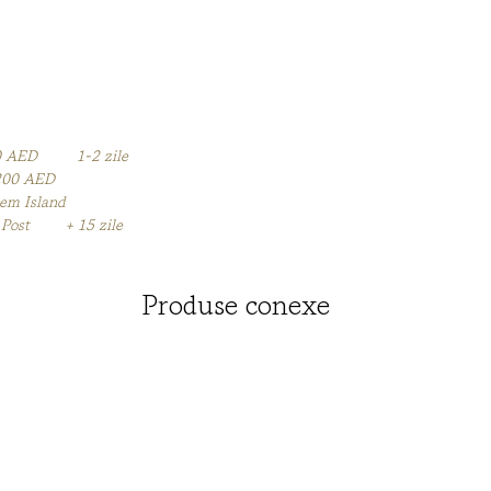
Sub for
informa
Polul S
partici
Belgica
e 20 AED 1-2 zile
e 200 AED
eem Island
tes Post + 15 zile
Produse conexe