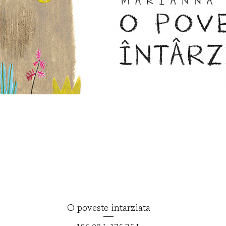
O poveste intarziata
Afișare rapidă