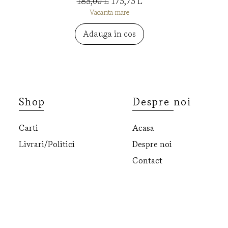
Preț normal
Preț redus
185,00 L
175,75 L
Vacanta mare
Adauga in cos
Shop
Despre noi
Carti
Acasa
Livrari/Politici
Despre noi
Contact