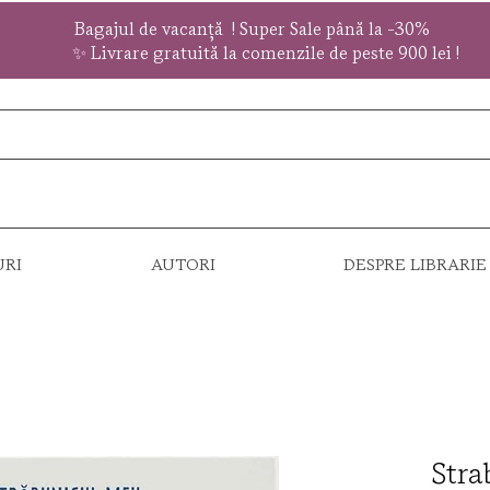
Bagajul de vacanță !
Super Sale
până la
-30%
✨ Livrare gratuită la comenzile de peste 900 lei !
URI
AUTORI
DESPRE LIBRARIE
Stra