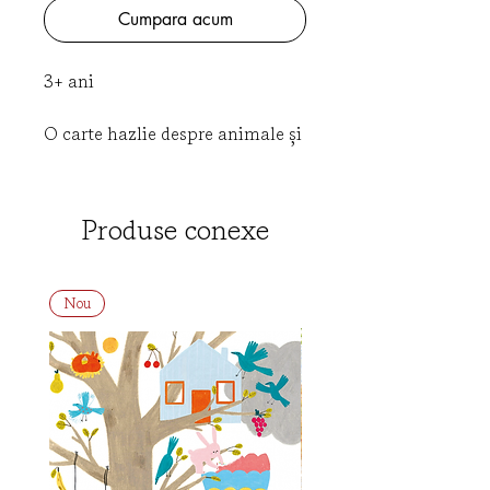
Cumpara acum
3+ ani
O carte hazlie despre animale și
șosetele care le conferă
personalitatea și trăsăturile
distinctive, făcându-le totodată
Produse conexe
unice.
V-ați întrebat vreodată ce au în
comun oamenii și animalele? Ei
Nou
bine, cu toțiisuntem purtători de
șosete. Dar nu ne-am fi gândit la
acest lucru, dacă nu am fi citit
cartea lui PAI - Ion Andrei
Puican – „Șosete colorate pentru
animale prietenoase”. Pesemne
că autorul le-a văzut și a stat de