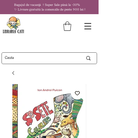
Bagajul de vacanță !
Super Sale
până la
-30%
✨ Livrare gratuită la comenzile de peste 900 lei !