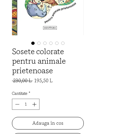
Sosete colorate
pentru animale
prietenoase
Preț
Preț
 230,00 L 
195,50 L
normal
redus
Cantitate
*
Adauga in cos