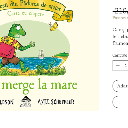
 210
Vacanta 
Oac și 
le treb
frumoas
pălării
Cantitate
lopățel
sucuri 
repede 
decât s
albastr
Adau
Ce se a
carte?