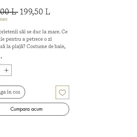
Preț
Preț
,00 L 
199,50 L
normal
redus
mare
prietenii săi se duc la mare. Ce
uie pentru a petrece o zi
ă la plajă? Costume de baie,
, umbrele de soare, jucării,
*
e, forme de modelat în nisip,
și gustări… Trenul merge
și nimic nu e mai frumos
ă zărești deodată pe fereastră
ul strălucitor al mării.
ga in cos
scunde sub clapetele din
Cumpara acum