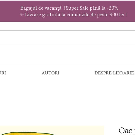
Bagajul de vacanță !
Super Sale
până la
-30%
✨ Livrare gratuită la comenzile de peste 900 lei !
URI
AUTORI
DESPRE LIBRARIE
Oac 