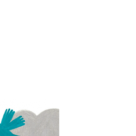
i din Pădurea de stejar“
ntă o serie de cărți cartonate
l, cu pagini cu clapete, creată
a Donaldson în colaborare cu
torul său preferat, Axel
er, pentru cei mai mici copii –
e, chiar dacă nu știu încă să
, știu să se joace și le plac