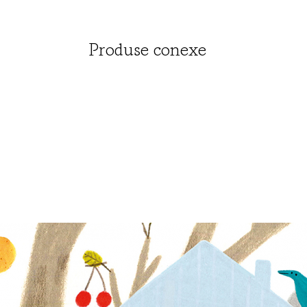
„Poveșt
reprezi
integra
Produse conexe
de Juli
ilustra
Scheffl
cei car
citească
cărțile.