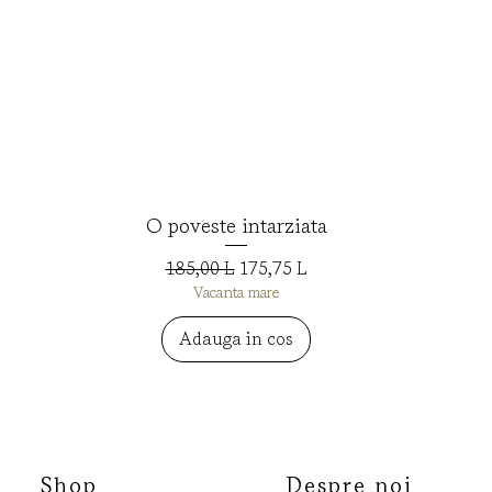
O poveste intarziata
Afișare rapidă
Preț normal
Preț redus
185,00 L
175,75 L
Vacanta mare
Adauga in cos
Shop
Despre noi