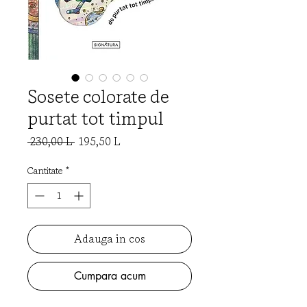
Sosete colorate de
purtat tot timpul
Preț
Preț
 230,00 L 
195,50 L
normal
redus
Cantitate
*
Adauga in cos
Cumpara acum