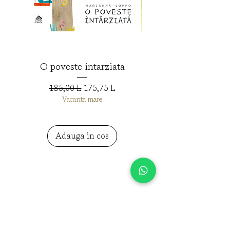
O poveste intarziata
Preț normal
Preț redus
185,00 L
175,75 L
Vacanta mare
Adauga in cos
Libraria Cati
Moldova