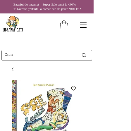
Bagajul de vacanță !
Super Sale
până la
-30%
✨ Livrare gratuită la comenzile de peste 900 lei !